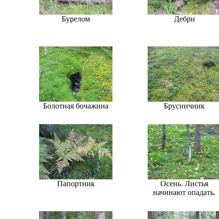
Бурелом
Дебри
Болотная бочажина
Брусничник
Папортник
Осень. Листья
начинают опадать.